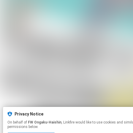
Privacy Notice
On behalf of
FW Ongaku-Haishin
, Linkfire would like to use cookies and similar technologies to personalize your experiences on our sites and to advertise on other sites. For more information and additional choices click manage
permissions below.