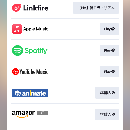
【MV】翼モラトリアム
Play🎧
Play🎧
Play🎧
CD購入💿
CD購入💿