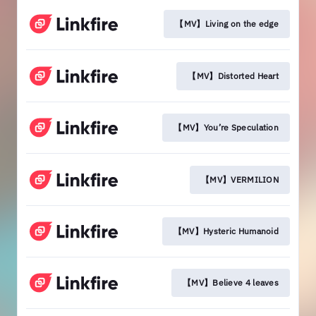
【MV】Living on the edge
【MV】Distorted Heart
【MV】You’re Speculation
【MV】VERMILION
【MV】Hysteric Humanoid
【MV】Believe 4 leaves