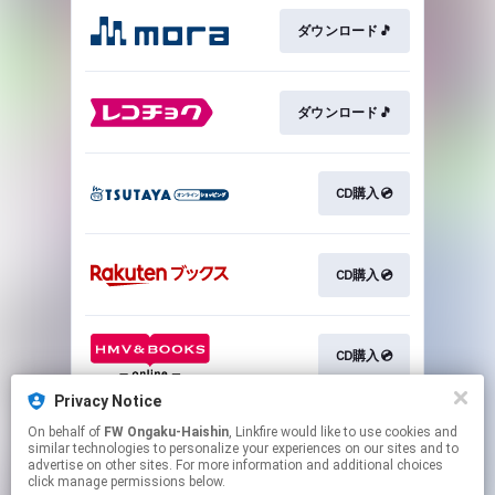
ダウンロード🎵
ダウンロード🎵
CD購入💿
CD購入💿
CD購入💿
Privacy Notice
On behalf of
FW Ongaku-Haishin
, Linkfire would like to use cookies and
CD購入💿
similar technologies to personalize your experiences on our sites and to
advertise on other sites. For more information and additional choices
click manage permissions below.