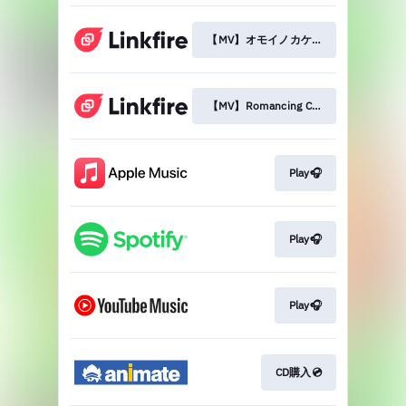
【MV】オモイノカケラ
【MV】Romancing Cruise
Play🎧
Play🎧
Play🎧
CD購入💿