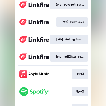
【MV】Psyche’s Butterfly
【MV】Ruby Love
【MV】Melting Rouge Soul
【MV】楽園追放 -Faith Conquest-
Play🎧
Play🎧