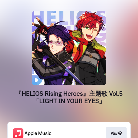
『HELIOS Rising Heroes』主題歌 Vol.5
「LIGHT IN YOUR EYES」
Play🎧