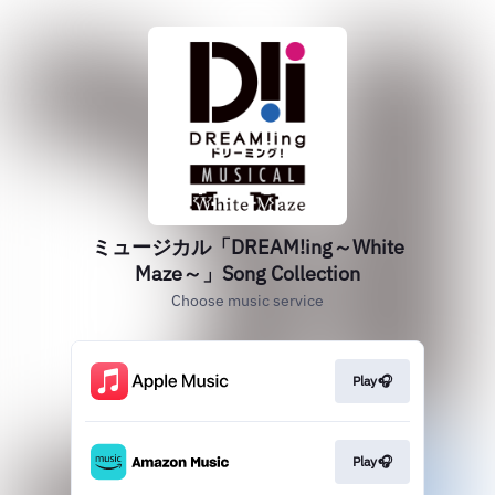
ミュージカル「DREAM!ing～White
Maze～」Song Collection
Choose music service
Play🎧
Play🎧