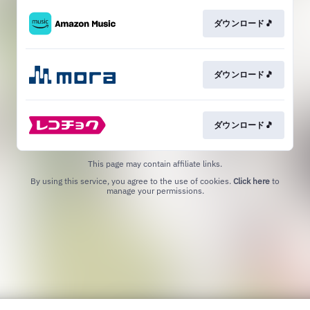
ダウンロード🎵
ダウンロード🎵
ダウンロード🎵
This page may contain affiliate links.
By using this service, you agree to the use of cookies.
Click here
to
manage your permissions.