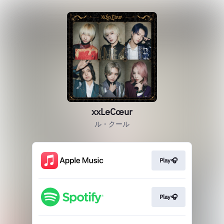
xxLeCœur
ル・クール
Play🎧
Play🎧