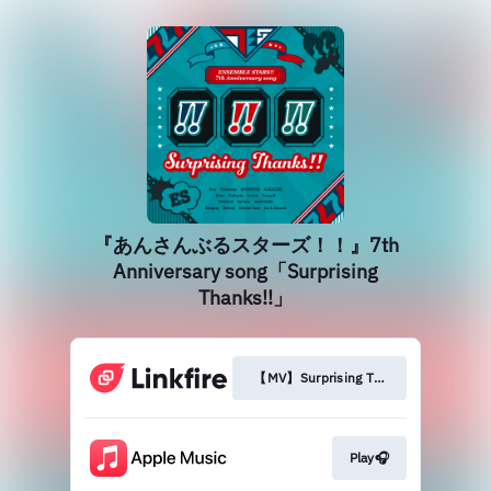
『あんさんぶるスターズ！！』7th
Anniversary song「Surprising
Thanks!!」
【MV】Surprising Thanks!!
Play🎧