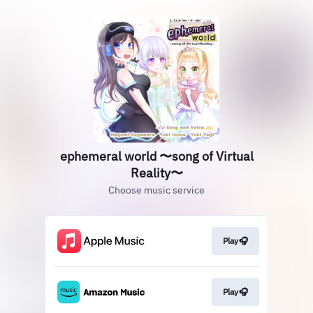
ephemeral world 〜song of Virtual
Reality〜
Choose music service
Play🎧
Play🎧