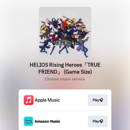
HELIOS Rising Heroes「TRUE
FRIEND」 (Game Size)
Choose music service
Play🎧
Play🎧