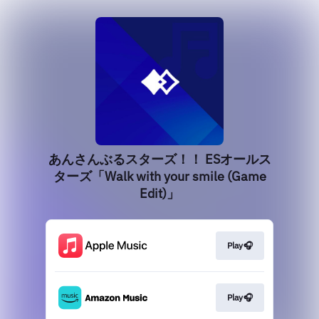
あんさんぶるスターズ！！ ESオールス
ターズ「Walk with your smile (Game
Edit)」
Play🎧
Play🎧