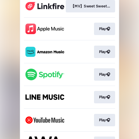
【MV】Sweet Sweet White Song
Play🎧
Play🎧
Play🎧
Play🎧
Play🎧