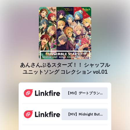
あんさんぶるスターズ！！ シャッフル
ユニットソング コレクション vol.01
【MV】デートプランA to Z
【MV】Midnight Butlers